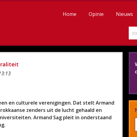
Home
Opinie
Nieuws
aliteit
13:13
een en culturele verenigingen. Dat stelt Armand
arokkaanse zenders uit de lucht gehaald en
niversiteiten. Armand Sag pleit in onderstaand
ng.