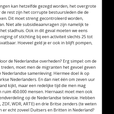
gingen kan hetzelfde gezegd worden, het overgrote
r de rest zijn het corrupte bestuursleden die de
ken. Dit moet streng gecontroleerd worden,
. Niet alle subsidieaanvragen zijn namelijk te
het stadhuis. Ook in dit geval moeten we eens
ging of stichting bij een activiteit slechts 25 tot
svatbaar. Hoeveel geld je er ook in blijft pompen,
oor de Nederlandse overheden? Erg simpel: om de
en treden, moet men de migranten het gevoel geven
de Nederlandse samenleving. Hiermee doel ik op
urkse Nederlanders. En dan niet één om zeven uur
nd kijkt, maar een redelijke tijd die men mag
n ruim 450.000 mensen. Hiernaast moet men ook
zendverdeling op de Nederlandse televisie. Hebben
, ZDF, WDR, ARTE) en drie Britse zenders (te weten
er echt zoveel Duitsers en Britten in Nederland?