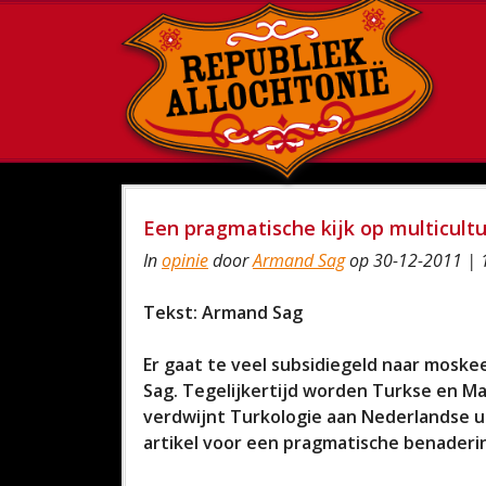
Een pragmatische kijk op multicultur
In
opinie
door
Armand Sag
op 30-12-2011 | 
Tekst: Armand Sag
Er gaat te veel subsidiegeld naar moske
Sag. Tegelijkertijd worden Turkse en M
verdwijnt Turkologie aan Nederlandse u
artikel voor een pragmatische benaderi