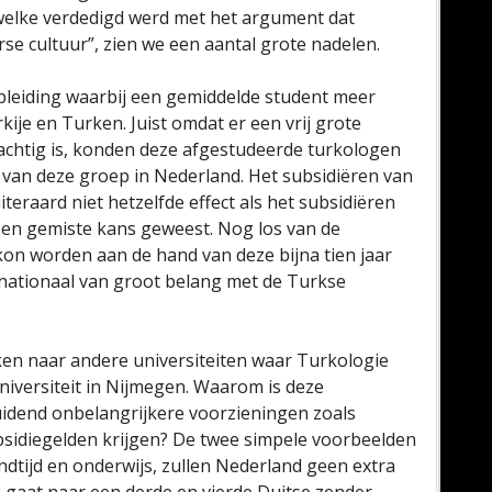
 welke verdedigd werd met het argument dat
se cultuur”, zien we een aantal grote nadelen.
pleiding waarbij een gemiddelde student meer
ije en Turken. Juist omdat er een vrij grote
htig is, konden deze afgestudeerde turkologen
e van deze groep in Nederland. Het subsidiëren van
teraard niet hetzelfde effect als het subsidiëren
is een gemiste kans geweest. Nog los van de
on worden aan de hand van deze bijna tien jaar
rnationaal van groot belang met de Turkse
ken naar andere universiteiten waar Turkologie
iversiteit in Nijmegen. Waarom is deze
uidend onbelangrijkere voorzieningen zoals
bsidiegelden krijgen? De twee simpele voorbeelden
dtijd en onderwijs, zullen Nederland geen extra