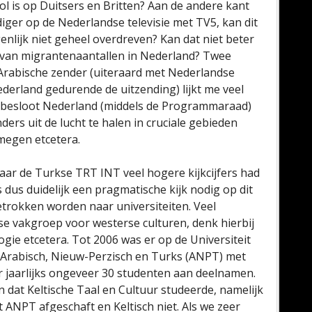
ol is op Duitsers en Britten? Aan de andere kant
iger op de Nederlandse televisie met TV5, kan dit
genlijk niet geheel overdreven? Kan dat niet beter
van migrantenaantallen in Nederland? Twee
rabische zender (uiteraard met Nederlandse
ederland gedurende de uitzending) lijkt me veel
s besloot Nederland (middels de Programmaraad)
rs uit de lucht te halen in cruciale gebieden
megen etcetera.
aar de Turkse TRT INT veel hogere kijkcijfers had
is dus duidelijk een pragmatische kijk nodig op dit
etrokken worden naar universiteiten. Veel
se vakgroep voor westerse culturen, denk hierbij
ie etcetera. Tot 2006 was er op de Universiteit
t Arabisch, Nieuw-Perzisch en Turks (ANPT) met
 jaarlijks ongeveer 30 studenten aan deelnamen.
 dat Keltische Taal en Cultuur studeerde, namelijk
 ANPT afgeschaft en Keltisch niet. Als we zeer