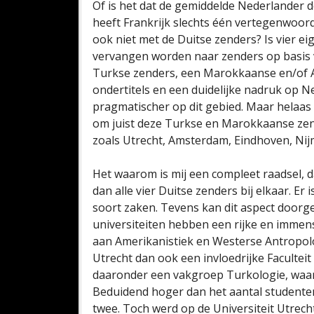
Of is het dat de gemiddelde Nederlander d
heeft Frankrijk slechts één vertegenwoord
ook niet met de Duitse zenders? Is vier ei
vervangen worden naar zenders op basis 
Turkse zenders, een Marokkaanse en/of A
ondertitels en een duidelijke nadruk op N
pragmatischer op dit gebied. Maar helaa
om juist deze Turkse en Marokkaanse zende
zoals Utrecht, Amsterdam, Eindhoven, Nij
Het waarom is mij een compleet raadsel, d
dan alle vier Duitse zenders bij elkaar. Er 
soort zaken. Tevens kan dit aspect doorg
universiteiten hebben een rijke en immen
aan Amerikanistiek en Westerse Antropolog
Utrecht dan ook een invloedrijke Facultei
daaronder een vakgroep Turkologie, waar
Beduidend hoger dan het aantal studenten
twee. Toch werd op de Universiteit Utrecht