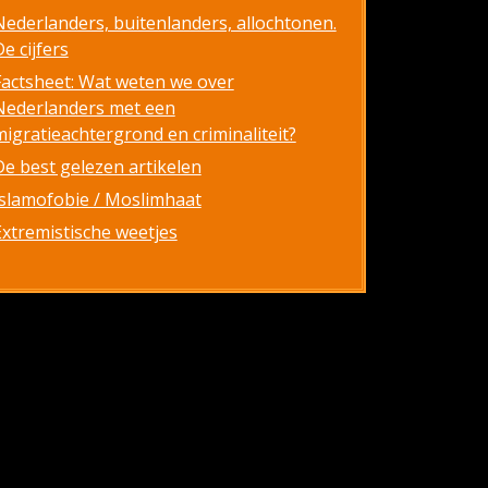
Nederlanders, buitenlanders, allochtonen.
e cijfers
Factsheet: Wat weten we over
Nederlanders met een
migratieachtergrond en criminaliteit?
De best gelezen artikelen
Islamofobie / Moslimhaat
Extremistische weetjes