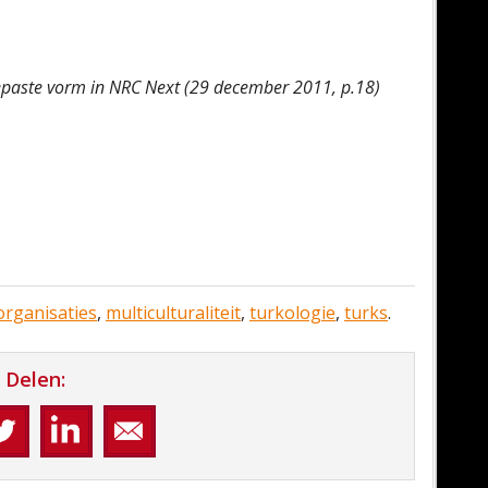
ngepaste vorm in NRC Next (29 december 2011, p.18)
rganisaties
,
multiculturaliteit
,
turkologie
,
turks
.
Delen: