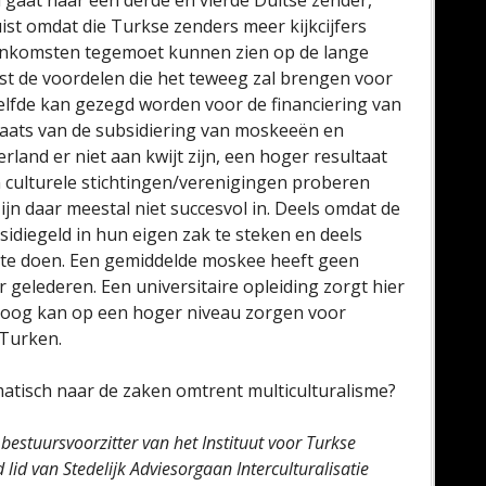
u gaat naar een derde en vierde Duitse zender,
st omdat die Turkse zenders meer kijkcijfers
 inkomsten tegemoet kunnen zien op de lange
t de voordelen die het teweeg zal brengen voor
elfde kan gezegd worden voor de financiering van
plaats van de subsidiering van moskeeën en
rland er niet aan kwijt zijn, een hoger resultaat
n culturele stichtingen/verenigingen proberen
jn daar meestal niet succesvol in. Deels omdat de
idiegeld in hun eigen zak te steken en deels
t te doen. Een gemiddelde moskee heeft geen
elederen. Een universitaire opleiding zorgt hier
oloog kan op een hoger niveau zorgen voor
 Turken.
tisch naar de zaken omtrent multiculturalisme?
estuursvoorzitter van het Instituut voor Turkse
 lid van Stedelijk Adviesorgaan Interculturalisatie