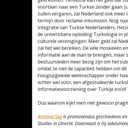
geld kosten. Tenslotte kan het geld dat n
voortaan naar een Turkse zender gaan. Jui
zullen vergaren, zal Nederland ook meer
termijn door reclame-inkomsten. Nog naas
integratie van Turkse Nederlanders. Hetz
de universitaire opleiding Turkologie in 
culturele verenigingen. Meer geld zal Nede
zal het wel bereiken. De vele moskeeën e
informatie aan de man te brengen, maar zi
bestuursleden meer bezig zijn om het subs
omdat ze niet de capaciteit hebben om di
hoogopgeleide wetenschapper onder haar g
echter wel voor, een afgestudeerde turk
informatievoorziening over Turkije en/of
Dus waarom kijkt men niet gewoon pragma
Armand Sag
is promovendus geschiedenis en b
Studies in Utrecht. Daarnaast is hij adviserend