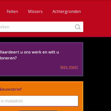
Feiten
Missers
Achtergronden
Waardeert u ons werk en wilt u
doneren?
lees meer
Nieuwsbrief