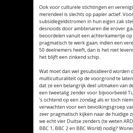
Ook voor culturele stichtingen en vereni
merendeel is slechts op papier actief. Voo
subsidiegeldstromen in hun eigen zak ste
desnoods door ambtenaren die erover gaan
beoordelen vanuit een achterkamertje op 
pragmatisch te werk gaan; indien een vereni
50 deelnemers heeft, dan is het niet leven
het blijft een zinkend schip.
Wat moet dan wel gesubsidieerd worden d
multiculturaliteit op de voorgrond te lat
dat ze een belangrijk deel uitmaken van 
een tweetalig zender voor bijvoorbeeld T
’s ochtend op een zondag als er toch niema
verwachten voor een bevolkingsgroep va
zeer pragmatisch kijken naar de huidige 
we echt vier Duitse zenders (te weten ARD
BBC 1, BBC 2 en BBC World) nodig? Wonen 