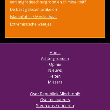
een migratieachtergrond en criminaliteit?
De best gelezen artikelen
Islamofobie / Moslimhaat
Extremistische weetjes
Home
Achtergronden
Opinie
Nieuws
Feiten
Missers
Over Republiek Allochtonië
Over de auteurs
Steun ons / doneren