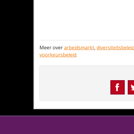
Meer over
arbeidsmarkt
,
diversiteitsbelei
voorkeursbeleid
.