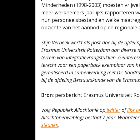
Minderheden (1998-2003) moesten vrijwel 
meer werknemers jaarlijks rapporteren w
hun personeelsbestand en welke maatre
opzichte van het aanbod op de regionale 
Stijn Verbeek werkt als post-doc bij de afdel
Erasmus Universiteit Rotterdam aan diverse n
terrein van integratievraagstukken. Geïntere
terecht voor een paperback exemplaar van he
gerealiseerd in samenwerking met Dr. Sandra
bij de afdeling Bestuurskunde van de Erasmus
Bron
: persbericht Erasmus Universiteit R
Volg Republiek Allochtonië op
twitter
of
like 
Allochtonenweblog) bestaat 7 jaar. Waardeert 
steunen
.