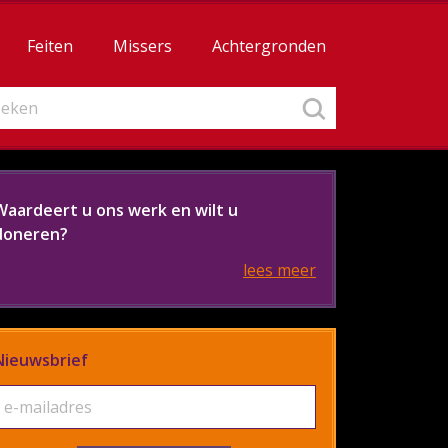
Feiten
Missers
Achtergronden
Waardeert u ons werk en wilt u
doneren?
lees meer
Nieuwsbrief