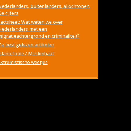
Nederlanders, buitenlanders, allochtonen.
e cijfers
Factsheet: Wat weten we over
Nederlanders met een
migratieachtergrond en criminaliteit?
De best gelezen artikelen
Islamofobie / Moslimhaat
Extremistische weetjes