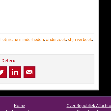
d
,
etnische minderheden
,
onderzoek
,
stijn verbeek
,
Delen:
Home
Over Republiek Allocht