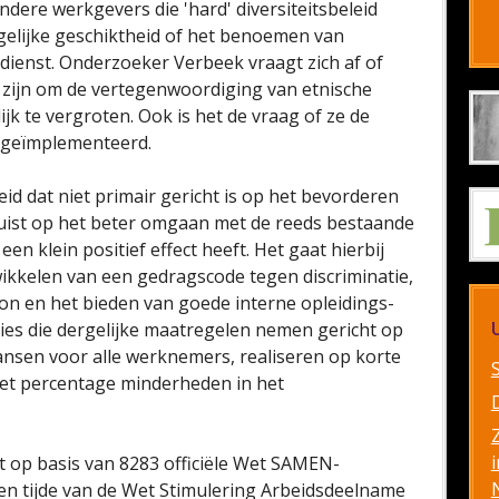
ere werkgevers die 'hard' diversiteitsbeleid
 gelijke geschiktheid of het benoemen van
 dienst. Onderzoeker Verbeek vraagt zich af of
 zijn om de vertegenwoordiging van etnische
k te vergroten. Ook is het de vraag of ze de
 geïmplementeerd.
leid dat niet primair gericht is op het bevorderen
uist op het beter omgaan met de reeds bestaande
 een klein positief effect heeft. Het gaat hierbij
ikkelen van een gedragscode tegen discriminatie,
n en het bieden van goede interne opleidings-
es die dergelijke maatregelen nemen gericht op
kansen voor alle werknemers, realiseren op korte
 het percentage minderheden in het
i
ht op basis van 8283 officiële Wet SAMEN-
Ten tijde van de Wet Stimulering Arbeidsdeelname