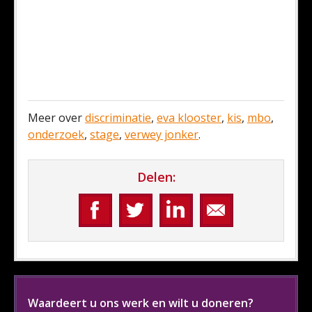
Meer over
discriminatie
,
eva klooster
,
kis
,
mbo
,
onderzoek
,
stage
,
verwey jonker
.
Delen:
Waardeert u ons werk en wilt u doneren?