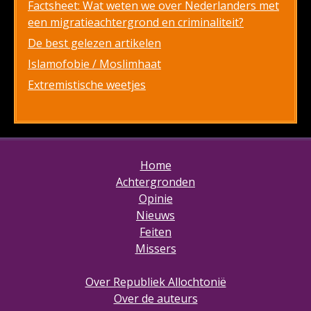
Factsheet: Wat weten we over Nederlanders met
een migratieachtergrond en criminaliteit?
De best gelezen artikelen
Islamofobie / Moslimhaat
Extremistische weetjes
Home
Achtergronden
Opinie
Nieuws
Feiten
Missers
Over Republiek Allochtonië
Over de auteurs