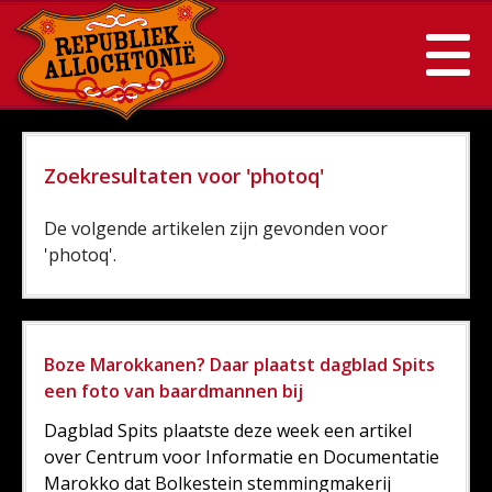
Zoekresultaten voor 'photoq'
De volgende artikelen zijn gevonden voor
'photoq'.
Boze Marokkanen? Daar plaatst dagblad Spits
een foto van baardmannen bij
Dagblad Spits plaatste deze week een artikel
over Centrum voor Informatie en Documentatie
Marokko dat Bolkestein stemmingmakerij