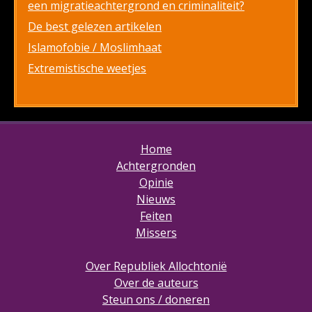
een migratieachtergrond en criminaliteit?
De best gelezen artikelen
Islamofobie / Moslimhaat
Extremistische weetjes
Home
Achtergronden
Opinie
Nieuws
Feiten
Missers
Over Republiek Allochtonië
Over de auteurs
Steun ons / doneren