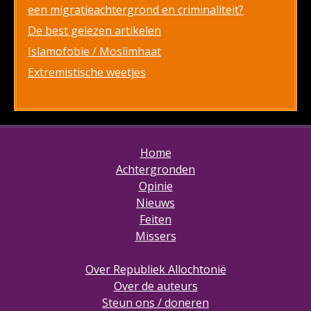
een migratieachtergrond en criminaliteit?
De best gelezen artikelen
Islamofobie / Moslimhaat
Extremistische weetjes
Home
Achtergronden
Opinie
Nieuws
Feiten
Missers
Over Republiek Allochtonië
Over de auteurs
Steun ons / doneren