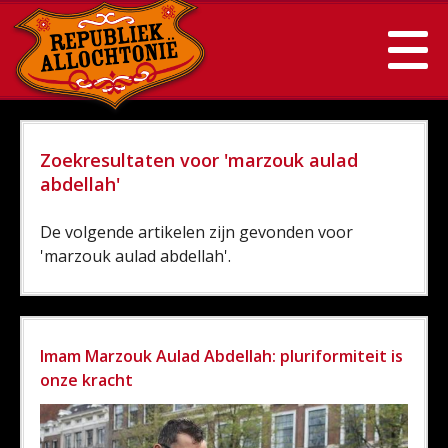
Zoekresultaten voor 'marzouk aulad
abdellah'
De volgende artikelen zijn gevonden voor
'marzouk aulad abdellah'.
Imam Marzouk Aulad Abdellah: pluriformiteit is
onze kracht