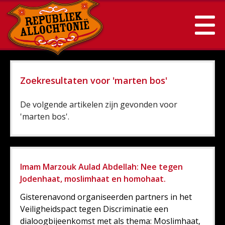
Zoekresultaten voor 'marten bos'
De volgende artikelen zijn gevonden voor
'marten bos'.
Imam Marzouk Aulad Abdellah: Nee tegen
Jodenhaat, moslimhaat en homohaat.
Gisterenavond organiseerden partners in het
Veiligheidspact tegen Discriminatie een
dialoogbijeenkomst met als thema: Moslimhaat,