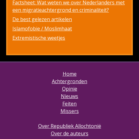
Factsheet: Wat weten we over Nederlanders met
een migratieachtergrond en criminaliteit?
De best gelezen artikelen
Islamofobie / Moslimhaat
Extremistische weetjes
Home
Achtergronden
Opinie
Nieuws
Feiten
Missers
Over Republiek Allochtonië
Over de auteurs