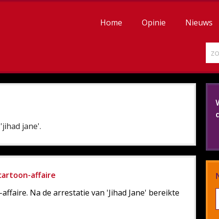
Home
Opinie
Nieuws
jihad jane'.
artoon-affaire
faire. Na de arrestatie van 'Jihad Jane' bereikte