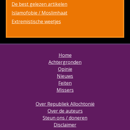
De best gelezen artikelen
Islamofobie / Moslimhaat
Extremistische weetjes
Home
Achtergronden
Opinie
Nieuws
Feiten
Missers
Over Republiek Allochtonië
Over de auteurs
Steun ons / doneren
Disclaimer