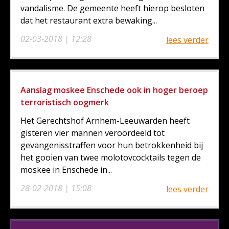
vandalisme. De gemeente heeft hierop besloten
dat het restaurant extra bewaking...
02-03-2018 | 12:28
lees verder
Aanslag moskee Enschede ook in hoger beroep
terroristisch oogmerk
Het Gerechtshof Arnhem-Leeuwarden heeft
gisteren vier mannen veroordeeld tot
gevangenisstraffen voor hun betrokkenheid bij
het gooien van twee molotovcocktails tegen de
moskee in Enschede in...
28-02-2018 | 15:08
lees verder