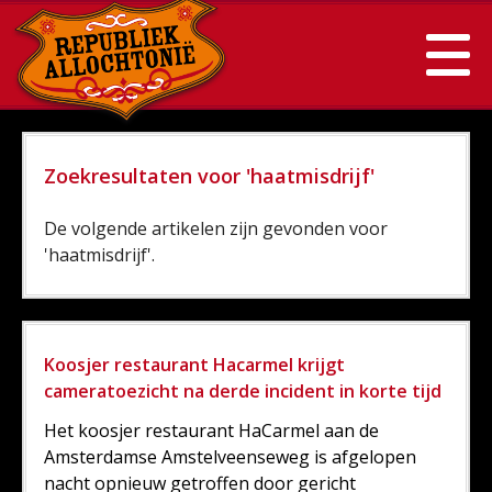
Zoekresultaten voor 'haatmisdrijf'
De volgende artikelen zijn gevonden voor
'haatmisdrijf'.
Koosjer restaurant Hacarmel krijgt
cameratoezicht na derde incident in korte tijd
Het koosjer restaurant HaCarmel aan de
Amsterdamse Amstelveenseweg is afgelopen
nacht opnieuw getroffen door gericht