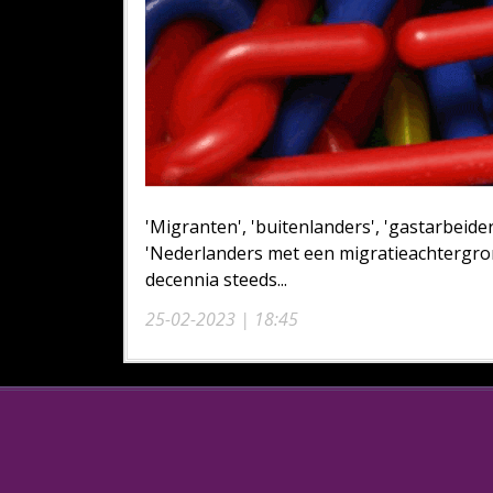
'Migranten', 'buitenlanders', 'gastarbeide
'Nederlanders met een migratieachtergrond
decennia steeds...
25-02-2023 | 18:45