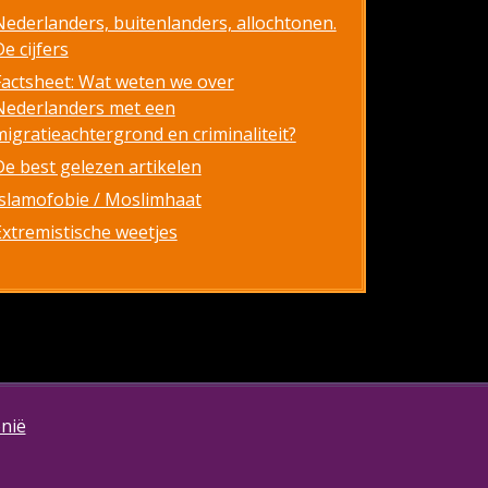
Nederlanders, buitenlanders, allochtonen.
e cijfers
Factsheet: Wat weten we over
Nederlanders met een
migratieachtergrond en criminaliteit?
De best gelezen artikelen
Islamofobie / Moslimhaat
Extremistische weetjes
onië