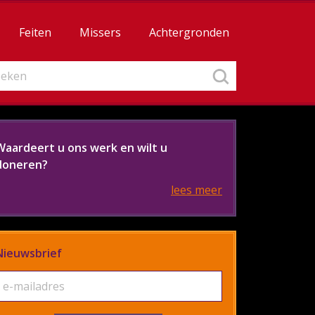
Feiten
Missers
Achtergronden
Waardeert u ons werk en wilt u
doneren?
lees meer
Nieuwsbrief