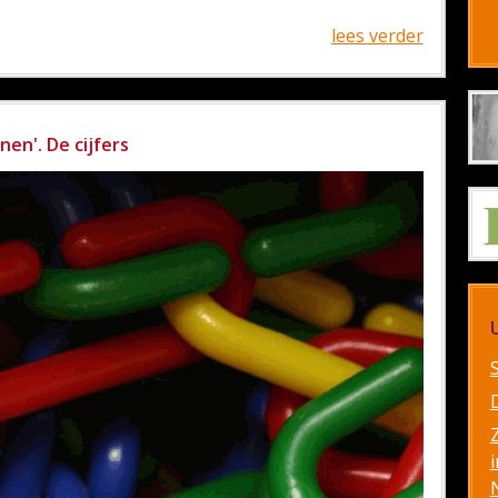
lees verder
nen'. De cijfers
i