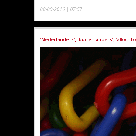
08-09-2016 | 07:57
'Nederlanders', 'buitenlanders', 'allochto