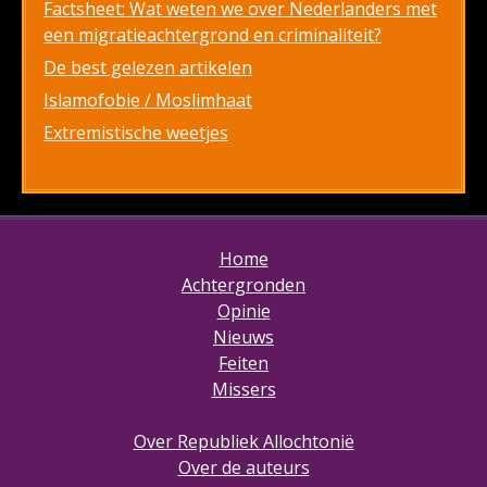
Factsheet: Wat weten we over Nederlanders met
een migratieachtergrond en criminaliteit?
De best gelezen artikelen
Islamofobie / Moslimhaat
Extremistische weetjes
Home
Achtergronden
Opinie
Nieuws
Feiten
Missers
Over Republiek Allochtonië
Over de auteurs