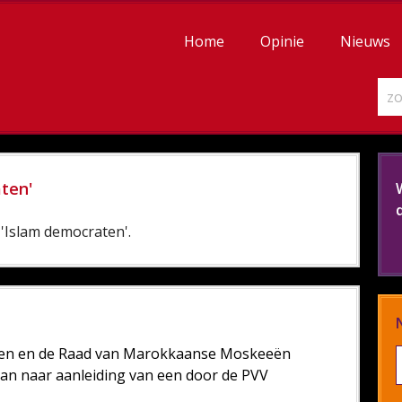
Home
Opinie
Nieuws
ten'
'Islam democraten'.
tijen en de Raad van Marokkaanse Moskeeën
n naar aanleiding van een door de PVV