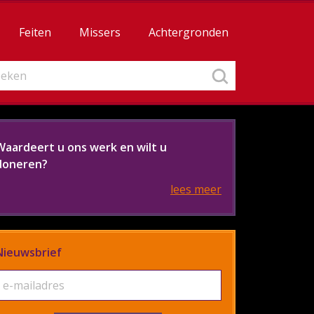
Feiten
Missers
Achtergronden
Waardeert u ons werk en wilt u
doneren?
lees meer
Nieuwsbrief