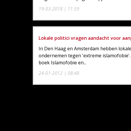
19-03-2018 | 11:59
Lokale politici vragen aandacht voor aa
In Den Haag en Amsterdam hebben lokale 
ondernemen tegen 'extreme islamofobie'. 
boek Islamofobie en...
24-01-2012 | 08:48