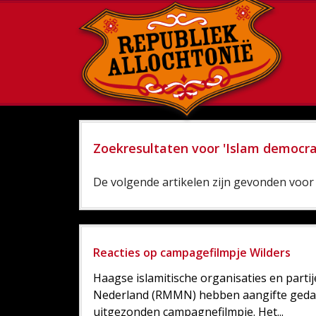
Zoekresultaten voor 'Islam democra
De volgende artikelen zijn gevonden voor 
Reacties op campagefilmpje Wilders
Haagse islamitische organisaties en par
Nederland (RMMN) hebben aangifte gedaa
uitgezonden campagnefilmpje. Het...