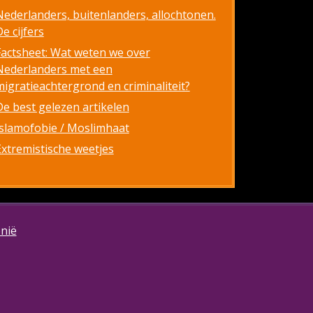
Nederlanders, buitenlanders, allochtonen.
e cijfers
Factsheet: Wat weten we over
Nederlanders met een
migratieachtergrond en criminaliteit?
De best gelezen artikelen
Islamofobie / Moslimhaat
Extremistische weetjes
onië