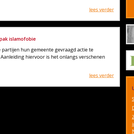
lees verder
npak islamofobie
partijen hun gemeente gevraagd actie te
Aanleiding hiervoor is het onlangs verschenen
lees verder
i