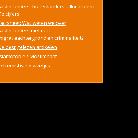
Nederlanders, buitenlanders, allochtonen.
e cijfers
Factsheet: Wat weten we over
Nederlanders met een
migratieachtergrond en criminaliteit?
De best gelezen artikelen
Islamofobie / Moslimhaat
Extremistische weetjes