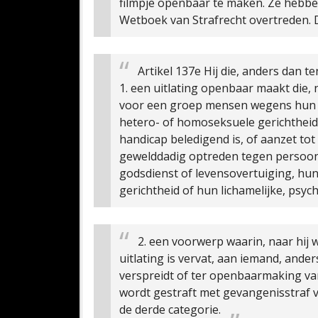
filmpje openbaar te maken. Ze hebbe
Wetboek van Strafrecht overtreden. D
Artikel 137e
Hij die, anders dan t
1. een uitlating openbaar maakt die, 
voor een groep mensen wegens hun r
hetero- of homoseksuele gerichtheid o
handicap beledigend is, of aanzet tot
gewelddadig optreden tegen persoo
godsdienst of levensovertuiging, hu
gerichtheid of hun lichamelijke, psych
2. een voorwerp waarin, naar hij 
uitlating is vervat, aan iemand, and
verspreidt of ter openbaarmaking van 
wordt gestraft met gevangenisstraf 
de derde categorie.