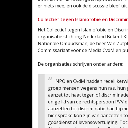
er niets mee, en ook de discussie bleef uit.
Collectief tegen Islamofobie en Discrim
Het Collectief tegen Islamofobie en Discri
organisatie stichting Nederland Bekent K
Nationale Ombudsman, de heer Van Zutphe
Commissariaat voor de Media CvdM en p
De organisaties schrijven onder andere:
NPO en CvdM hadden redelijkerwi
groep mensen wegens hun ras, hun go
aanzet tot haat tegen of discriminati
enige lid van de rechtspersoon PVV d
aanzetten tot discriminatie had bij 
hier sprake kon zijn van aanzetten t
godsdienst of levensovertuiging. T