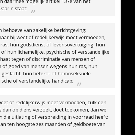
n daarmee mogelijk artikel 137e van het
aarin staat:
en behoeve van zakelijke berichtgeving:
naar hij weet of redelijkerwijs moet vermoeden,
as, hun godsdienst of levensovertuiging, hun
f hun lichamelijke, psychische of verstandelijke
 haat tegen of discriminatie van mensen of
n of goed van mensen wegens hun ras, hun
n geslacht, hun hetero- of homoseksuele
ische of verstandelijke handicap;
weet of redelijkerwijs moet vermoeden, zulk een
ers dan op diens verzoek, doet toekomen, dan wel
die uitlating of verspreiding in voorraad heeft;
van ten hoogste zes maanden of geldboete van