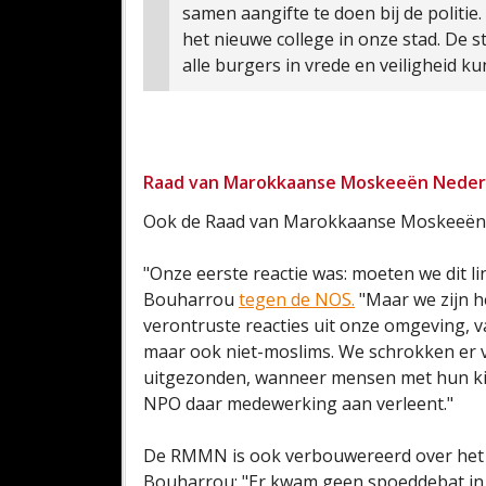
samen aangifte te doen bij de politi
het nieuwe college in onze stad. De s
alle burgers in vrede en veiligheid 
Raad van Marokkaanse Moskeeën Neder
Ook de Raad van Marokkaanse Moskeeën 
"Onze eerste reactie was: moeten we dit l
Bouharrou
tegen de NOS.
"Maar we zijn h
verontruste reacties uit onze omgeving, v
maar ook niet-moslims. We schrokken er v
uitgezonden, wanneer mensen met hun kin
NPO daar medewerking aan verleent."
De RMMN is ook verbouwereerd over het u
Bouharrou: "Er kwam geen spoeddebat in