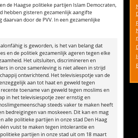
. en de Haagse politieke partijen Islam Democraten,
d hebben gisteren gezamenlijk aangifte
D
g daarvan door de PVV. In een gezamenlijke
salonfähig is geworden, is het van belang dat
es en de politiek gezamenlijk ageren tegen elke
aamheid. Het uitsluiten, discrimineren en
 in onze samenleving is niet alleen in strijd
chappij ontwrichtend.
Het televisiespotje van de
enzeggelijk aan tot haat en geweld tegen
de recente toename van geweld tegen moslims en
ap in het televisiespotje zeer ernstig en
 de moslimgemeenschap steeds vaker te maken heeft
 en bedreigingen van moskeeen. Dit kan en mag
n alle politieke partijen in onze stad Den Haag
én vuist te maken tegen intolerantie en
olitieke partijen in onze stad uit om 18 maart