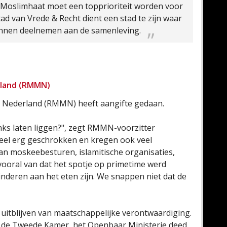
e. Moslimhaat moet een topprioriteit worden voor
tad van Vrede & Recht dient een stad te zijn waar
kunnen deelnemen aan de samenleving.
land (RMMN)
Nederland (RMMN) heeft aangifte gedaan.
inks laten liggen?", zegt RMMN-voorzitter
eel erg geschrokken en kregen ook veel
an moskeebesturen, islamitische organisaties,
ooral van dat het spotje op primetime werd
deren aan het eten zijn. We snappen niet dat de
itblijven van maatschappelijke verontwaardiging.
 de Tweede Kamer, het Openbaar Ministerie deed