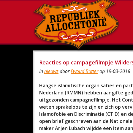
Reacties op campagefilmpje Wilder
In
nieuws
door
Ewoud Butter
op 19-03-2018 
Haagse islamitische organisaties en pa
Nederland (RMMN) hebben aangifte geda
uitgezonden campagnefilmpje. Het Cont
weten sprakeloos te zijn en zich op ver
Islamofobie en Discriminatie (CTID) en 
open brief geschreven aan de Nationale
maker Arjen Lubach wijdde een item aan 