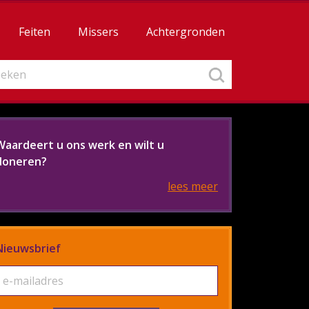
Feiten
Missers
Achtergronden
Waardeert u ons werk en wilt u
doneren?
lees meer
Nieuwsbrief