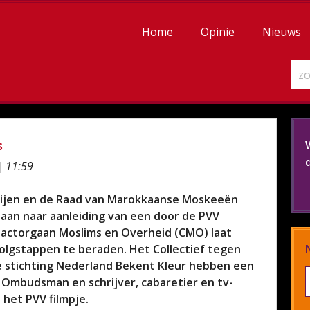
Home
Opinie
Nieuws
s
| 11:59
rtijen en de Raad van Marokkaanse Moskeeën
an naar aanleiding van een door de PVV
actorgaan Moslims en Overheid (CMO) laat
volgstappen te beraden. Het Collectief tegen
de stichting Nederland Bekent Kleur hebben een
 Ombudsman en schrijver, cabaretier en tv-
het PVV filmpje.