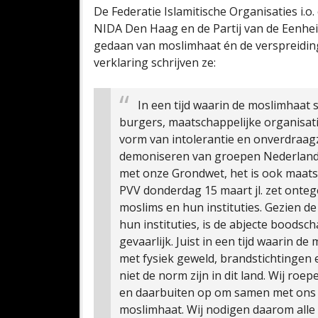
De Federatie Islamitische Organisaties i.o
NIDA Den Haag en de Partij van de Eenhei
gedaan van moslimhaat én de verspreidin
verklaring schrijven ze:
In een tijd waarin de moslimhaat 
burgers, maatschappelijke organisati
vorm van intolerantie en onverdraagz
demoniseren van groepen Nederlanders
met onze Grondwet, het is ook maats
PVV donderdag 15 maart jl. zet onteg
moslims en hun instituties. Gezien 
hun instituties, is de abjecte boodsch
gevaarlijk. Juist in een tijd waarin
met fysiek geweld, brandstichtingen
niet de norm zijn in dit land.
Wij roepe
en daarbuiten op om samen met ons é
moslimhaat. Wij nodigen daarom alle p