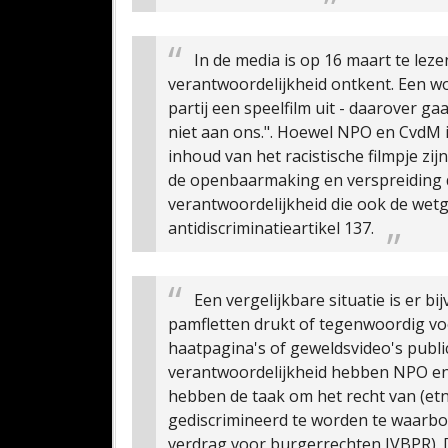
In de media is op 16 maart te lez
verantwoordelijkheid ontkent. Een wo
partij een speelfilm uit - daarover gaan
niet aan ons.". Hoewel NPO en CvdM i
inhoud van het racistische filmpje zij
de openbaarmaking en verspreiding d
verantwoordelijkheid die ook de wet
antidiscriminatieartikel 137.
Een vergelijkbare situatie is er b
pamfletten drukt of tegenwoordig vo
haatpagina's of geweldsvideo's public
verantwoordelijkheid hebben NPO en 
hebben de taak om het recht van (etn
gediscrimineerd te worden te waarbor
verdrag voor burgerrechten IVBPR). 