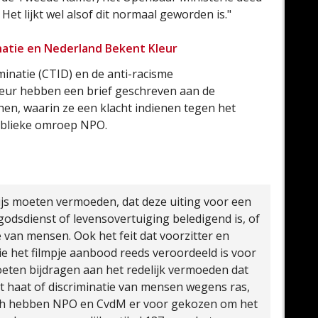
 Het lijkt wel alsof dit normaal geworden is."
inatie en Nederland Bekent Kleur
minatie (CTID) en de anti-racisme
leur hebben een brief geschreven aan de
n, waarin ze een klacht indienen tegen het
ublieke omroep NPO.
js moeten vermoeden, dat deze uiting voor een
dsdienst of levensovertuiging beledigend is, of
e van mensen. Ook het feit dat voorzitter en
ie het filmpje aanbood reeds veroordeeld is voor
moeten bijdragen aan het redelijk vermoeden dat
ot haat of discriminatie van mensen wegens ras,
och hebben NPO en CvdM er voor gekozen om het