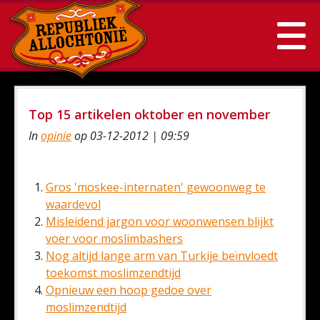
Top 15 artikelen oktober en november
In
opinie
op 03-12-2012 | 09:59
Gros 'moskee-internaten' gewoonweg te
waardevol
Misleidend jargon voor woonwensen blijkt
voer voor moslimbashers
Nog altijd lange arm van Turkije beïnvloedt
toekomst moslimzendtijd
Opnieuw een hoop gedoe over
moslimzendtijd