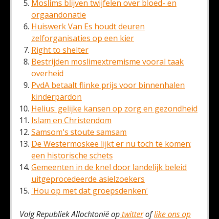
Moslims blijven twijfelen over bloed- en
orgaandonatie
Huiswerk Van Es houdt deuren
zelforganisaties op een kier
Right to shelter
Bestrijden moslimextremisme vooral taak
overheid
PvdA betaalt flinke prijs voor binnenhalen
kinderpardon
Helius: gelijke kansen op zorg en gezondheid
Islam en Christendom
Samsom's stoute samsam
De Westermoskee lijkt er nu toch te komen;
een historische schets
Gemeenten in de knel door landelijk beleid
uitgeprocedeerde asielzoekers
'Hou op met dat groepsdenken'
Volg Republiek Allochtonië op
twitter
of
like ons op