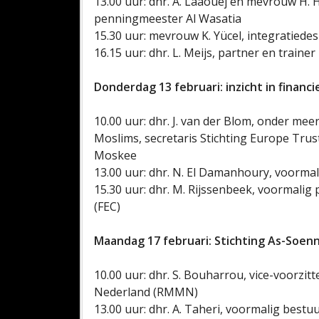
13.00 uur: dhr. A. Laaouej en mevrouw H. H
penningmeester Al Wasatia
15.30 uur: mevrouw K. Yücel, integratied
16.15 uur: dhr. L. Meijs, partner en trainer 
Donderdag 13 februari: inzicht in finan
10.00 uur: dhr. J. van der Blom, onder me
Moslims, secretaris Stichting Europe Trus
Moskee
13.00 uur: dhr. N. El Damanhoury, voormal
15.30 uur: dhr. M. Rijssenbeek, voormalig 
(FEC)
Maandag 17 februari: Stichting As-Soen
10.00 uur: dhr. S. Bouharrou, vice-voorz
Nederland (RMMN)
13.00 uur: dhr. A. Taheri, voormalig bes