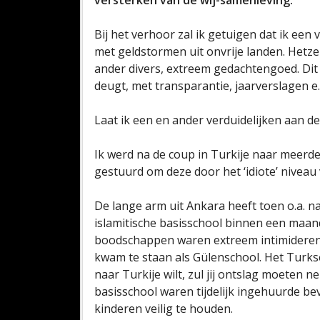
versterken van de wij-samenleving.
Bij het verhoor zal ik getuigen dat ik een
met geldstormen uit onvrije landen. Hetzel
ander divers, extreem gedachtengoed. Dit m
deugt, met transparantie, jaarverslagen e.d
Laat ik een en ander verduidelijken aan d
Ik werd na de coup in Turkije naar meer
gestuurd om deze door het ‘idiote’ niveau
De lange arm uit Ankara heeft toen o.a. 
islamitische basisschool binnen een maand
boodschappen waren extreem intimiderend,
kwam te staan als Gülenschool. Het Turkse 
naar Turkije wilt, zul jij ontslag moeten 
basisschool waren tijdelijk ingehuurde be
kinderen veilig te houden.