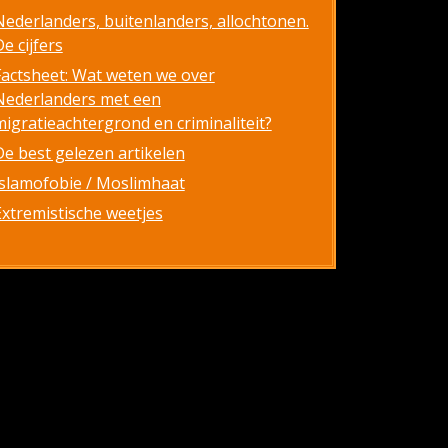
Nederlanders, buitenlanders, allochtonen.
e cijfers
Factsheet: Wat weten we over
Nederlanders met een
migratieachtergrond en criminaliteit?
De best gelezen artikelen
Islamofobie / Moslimhaat
Extremistische weetjes