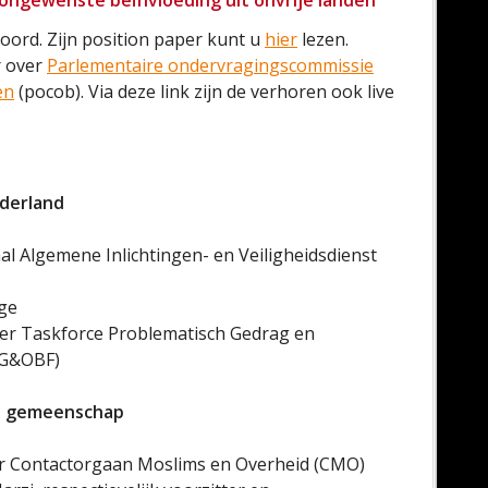
ngewenste beïnvloeding uit onvrije landen​
oord. Zijn position paper kunt u
hier
lezen.
r over
Parlementaire ondervragingscommissie
n​
(pocob). Via deze link zijn de verhoren ook live
ederland
aal Algemene Inlichtingen- en Veiligheidsdienst
ige
tter Taskforce Problematisch Gedrag en
PG&OBF)
de gemeenschap
itter Contactorgaan Moslims en Overheid (CMO)