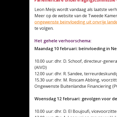
Parlementaire ondervragingscommissie o
Leon Meijs wordt vandaag als laatste verh
Meer op de website van de Tweede Kame
ongewenste beïnvloeding uit onvrije lande
te volgen.
Het gehele verhoorschema:
Maandag 10 februari: beïnvloeding in N
10.00 uur: dhr. D. Schoof, directeur-gener
(AIVD)
12.00 uur: dhr. R. Sandee, terreurdeskund
15.30 uur: dhr. M. Roscam Abbing, voorzi
Ongewenste Buitenlandse Financiering (
Woensdag 12 februari: gevolgen voor 
10.00 uur: dhr. D. El Boujoufi, vicevoorz