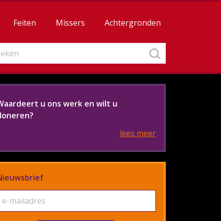
Feiten
Missers
Achtergronden
Waardeert u ons werk en wilt u
doneren?
lees meer
Nieuwsbrief