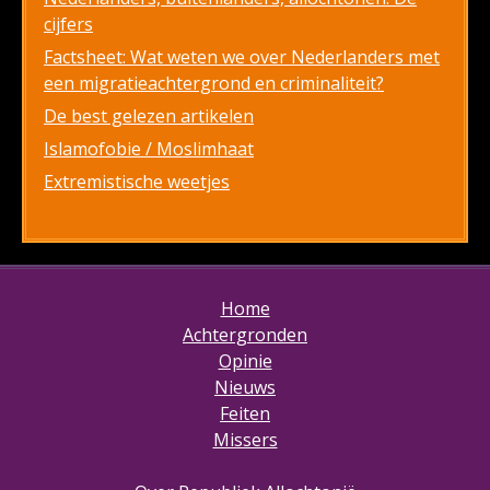
cijfers
Factsheet: Wat weten we over Nederlanders met
een migratieachtergrond en criminaliteit?
De best gelezen artikelen
Islamofobie / Moslimhaat
Extremistische weetjes
Home
Achtergronden
Opinie
Nieuws
Feiten
Missers