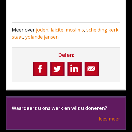
Meer over
joden
,
laicite
,
moslims
,
scheiding kerk
staat
,
yolande jansen
.
Delen:
Waardeert u ons werk en wilt u doneren?
lees meer