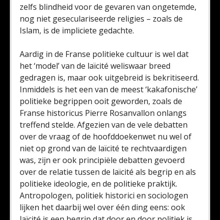
zelfs blindheid voor de gevaren van ongetemde,
nog niet geseculariseerde religies – zoals de
Islam, is de impliciete gedachte.
Aardig in de Franse politieke cultuur is wel dat
het ‘model’ van de laïcité weliswaar breed
gedragen is, maar ook uitgebreid is bekritiseerd.
Inmiddels is het een van de meest ‘kakafonische’
politieke begrippen ooit geworden, zoals de
Franse historicus Pierre Rosanvallon onlangs
treffend stelde. Afgezien van de vele debatten
over de vraag of de hoofddoekenwet nu wel of
niet op grond van de laïcité te rechtvaardigen
was, zijn er ook principiële debatten gevoerd
over de relatie tussen de laïcité als begrip en als
politieke ideologie, en de politieke praktijk.
Antropologen, politiek historici en sociologen
lijken het daarbij wel over één ding eens: ook
laïcité is een begrip dat door en door politiek is,