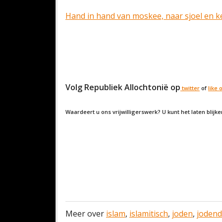
Hand in hand van moskee, naar sjoel en k
Volg Republiek Allochtonië op
twitter
of
like
Waardeert u ons vrijwilligerswerk? U kunt het laten blijk
Meer over
islam
,
islamitisch
,
joden
,
joden