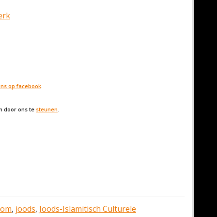
erk
 ons op facebook
.
en door ons te
steunen
.
dom
,
joods
,
Joods-Islamitisch Culturele