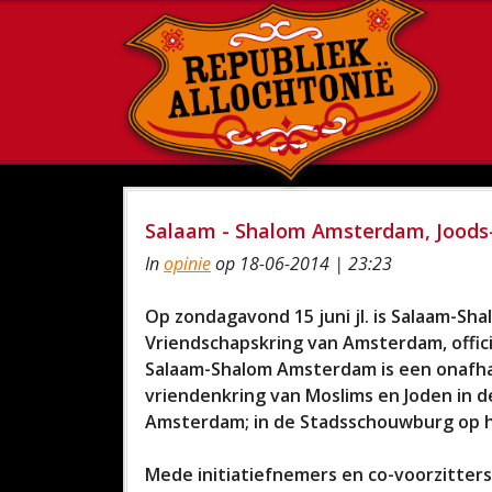
Salaam - Shalom Amsterdam, Joods-I
In
opinie
op 18-06-2014 | 23:23
Op zondagavond 15 juni jl. is Salaam-Sh
Vriendschapskring van Amsterdam, offici
Salaam-Shalom Amsterdam is een onafhan
vriendenkring van Moslims en Joden in de 
Amsterdam; in de Stadsschouwburg op h
Mede initiatiefnemers en co-voorzitters 