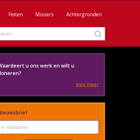
Feiten
Missers
Achtergronden
Waardeert u ons werk en wilt u
doneren?
lees meer
Nieuwsbrief