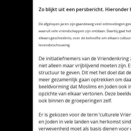
Zo blijkt uit een persbericht. Hieronder
De afgelopen jaren zijn gaandeweg veel ontmoetingen ge
waaruit vele vriendschappen zijn ontstaan. Daarbij gaat h
elkaars geschiedenis, over de behoefte om elkaars cultuur
levensbeschouwing.
De initiatiefnemers van de Vriendenkring
niet alleen maar vrijblijvend moeten zijn.
structuur te geven. Dit met het doel dat
meer gezamenlijk gaan optrekken om daar
beeldvorming dat Moslims en Joden ook in o
opzichte van elkaar vertonen. Deze beeldv
ook binnen de groeperingen zelf.
Er is gekozen voor de term ‘culturele Vri
en Joden in vele landen van herkomst sin
verwevenheid moet als basis dienen voor 