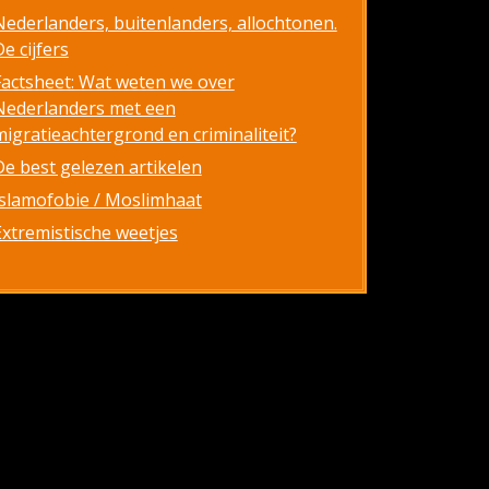
Nederlanders, buitenlanders, allochtonen.
e cijfers
Factsheet: Wat weten we over
Nederlanders met een
migratieachtergrond en criminaliteit?
De best gelezen artikelen
Islamofobie / Moslimhaat
Extremistische weetjes