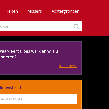
Feiten
Missers
Achtergronden
Waardeert u ons werk en wilt u
doneren?
lees meer
Nieuwsbrief