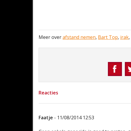
Meer over
afstand nemen
,
Bart Top
,
irak
,
Reacties
Faatje
- 11/08/2014 12:53