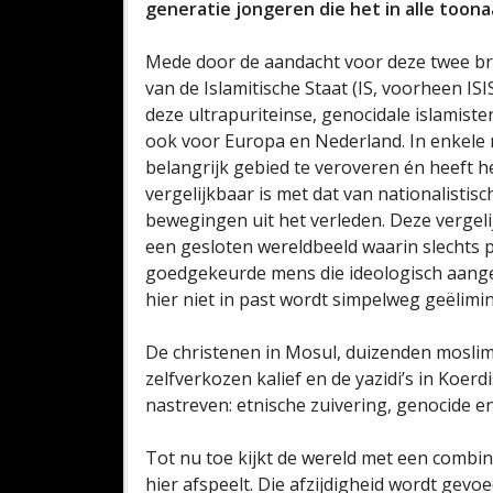
generatie jongeren die het in alle toon
Mede door de aandacht voor deze twee br
van de Islamitische Staat (IS, voorheen ISI
deze ultrapuriteinse, genocidale islamiste
ook voor Europa en Nederland. In enkele ma
belangrijk gebied te veroveren én heeft h
vergelijkbaar is met dat van nationalistisc
bewegingen uit het verleden. Deze vergelij
een gesloten wereldbeeld waarin slechts p
goedgekeurde mens die ideologisch aangepa
hier niet in past wordt simpelweg geëlimi
De christenen in Mosul, duizenden moslims
zelfverkozen kalief en de yazidi’s in Koe
nastreven: etnische zuivering, genocide 
Tot nu toe kijkt de wereld met een combina
hier afspeelt. Die afzijdigheid wordt gev