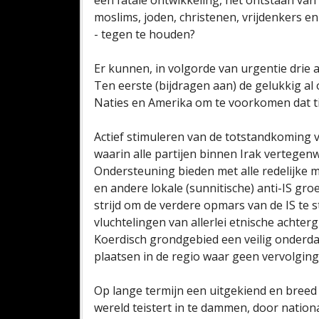
een fatale ontwikkeling, het ontstaan van
moslims, joden, christenen, vrijdenkers en
- tegen te houden?
Er kunnen, in volgorde van urgentie drie
Ten eerste (bijdragen aan) de gelukkig a
Naties en Amerika om te voorkomen dat ti
Actief stimuleren van de totstandkoming 
waarin alle partijen binnen Irak vertege
Ondersteuning bieden met alle redelijke 
en andere lokale (sunnitische) anti-IS gro
strijd om de verdere opmars van de IS t
vluchtelingen van allerlei etnische achte
Koerdisch grondgebied een veilig onderda
plaatsen in de regio waar geen vervolging 
Op lange termijn een uitgekiend en breed 
wereld teistert in te dammen, door nationa