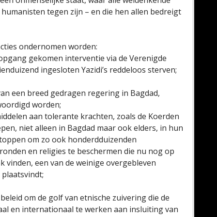
 een onmenselijke staat, waar alle weldenkende
 humanisten tegen zijn – en die hen allen bedreigt
 acties ondernomen worden:
l opgang gekomen interventie via de Verenigde
enduizend ingesloten Yazidi’s reddeloos sterven;
van een breed gedragen regering in Bagdad,
nwoordigd worden;
middelen aan tolerante krachten, zoals de Koerden
epen, niet alleen in Bagdad maar ook elders, in hun
e stoppen om zo ook honderdduizenden
rgronden en religies te beschermen die nu nog op
k vinden, een van de weinige overgebleven
plaatsvindt;
beleid om de golf van etnische zuivering die de
al en internationaal te werken aan insluiting van