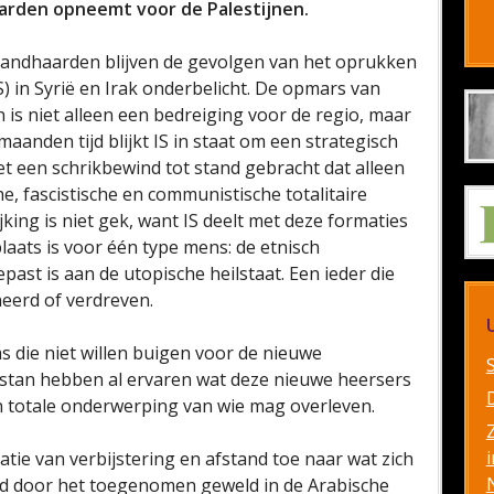
aarden opneemt voor de Palestijnen.
andhaarden blijven de gevolgen van het oprukken
S) in Syrië en Irak onderbelicht. De opmars van
n is niet alleen een bedreiging voor de regio, maar
anden tijd blijkt IS in staat om een strategisch
et een schrikbewind tot stand gebracht dat alleen
he, fascistische en communistische totalitaire
king is niet gek, want IS deelt met deze formaties
laats is voor één type mens: de etnisch
st is aan de utopische heilstaat. Een ieder die
neerd of verdreven.
 die niet willen buigen voor de nieuwe
rdistan hebben al ervaren wat deze nieuwe heersers
en totale onderwerping van wie mag overleven.
i
tie van verbijstering en afstand toe naar wat zich
oed door het toegenomen geweld in de Arabische