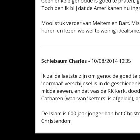
Geen enkele genocide is goed te praten, 
Toch ben ik blij dat de Amerikanen nu ingr
Mooi stuk verder van Meltem en Bart. Miss
horen en lezen we wel te weinig idealisme..
Schlebaum Charles
- 10/08/2014 10:35
Ik zal de laatste zijn om genocide goed te 
'normaal' verschijnsel is in de geschieden
middeleewen, en dat was de RK kerk, doo
Catharen (waarvan 'ketters' is afgeleid), 
De Islam is 600 jaar jonger dan het Chris
Christendom.