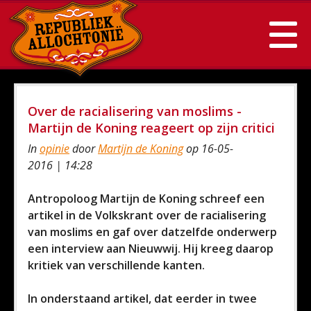
Over de racialisering van moslims -
Martijn de Koning reageert op zijn critici
In
opinie
door
Martijn de Koning
op 16-05-
2016 | 14:28
Antropoloog Martijn de Koning schreef een
artikel in de Volkskrant over de racialisering
van moslims en gaf over datzelfde onderwerp
een interview aan Nieuwwij. Hij kreeg daarop
kritiek van verschillende kanten.
In onderstaand artikel, dat eerder in twee