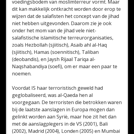
voedingsbodem van moslimterreur vormt. Maar
dit kan makkelijk ontkracht worden door erop te
wijzen dat de salafisten het concept van de jihad
niet hebben uitgevonden. Daarom zie je ook
onder het mom van de jihad vele niet-
salafistische islamitische terreurorganisaties,
zoals Hezbollah (sjiitisch), Asaib ahl al-Haq
(sjiitisch), Hamas (soennitisch), Taliban
(deobandis), en Jaysh Rijaal Tariqa al-
Naqshabandiya (soefi), om er maar een paar te
noemen.
Voordat IS haar terroristisch geweld had
geglobaliseerd, was al-Qaeda hen al
voorgegaan. De terroristen die betrokken waren
bij de laatste aanslagen in Europa mogen dan
gelinkt worden aan Syrië, maar hoe zit het dan
met de aanslagplegers in de VS (2001), Bali
(2002), Madrid (2004), Londen (2005) en Mumbai