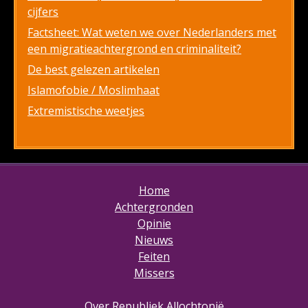
cijfers
Factsheet: Wat weten we over Nederlanders met
een migratieachtergrond en criminaliteit?
De best gelezen artikelen
Islamofobie / Moslimhaat
Extremistische weetjes
Home
Achtergronden
Opinie
Nieuws
Feiten
Missers
Over Republiek Allochtonië