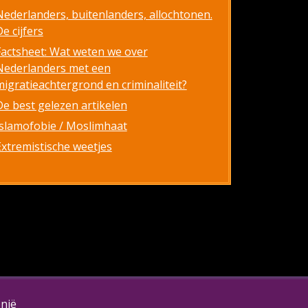
Nederlanders, buitenlanders, allochtonen.
e cijfers
Factsheet: Wat weten we over
Nederlanders met een
migratieachtergrond en criminaliteit?
De best gelezen artikelen
Islamofobie / Moslimhaat
Extremistische weetjes
onië