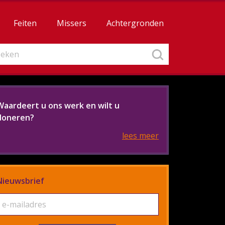
Feiten
Missers
Achtergronden
Waardeert u ons werk en wilt u
doneren?
lees meer
Nieuwsbrief