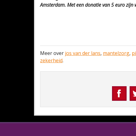
Amsterdam. Met een donatie van 5 euro zijn w
Meer over
jos van der lans
,
mantelzorg
,
p
zekerheid
.