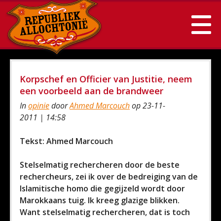
Korpschef en Officier van Justitie, neem
een voorbeeld aan de brandweer
In
opinie
door
Ahmed Marcouch
op 23-11-
2011 | 14:58
Tekst: Ahmed Marcouch
Stelselmatig rechercheren door de beste
rechercheurs, zei ik over de bedreiging van de
Islamitische homo die gegijzeld wordt door
Marokkaans tuig. Ik kreeg glazige blikken.
Want stelselmatig rechercheren, dat is toch