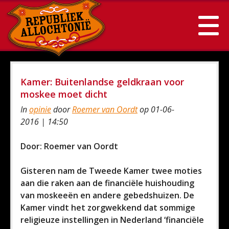
Kamer: Buitenlandse geldkraan voor
moskee moet dicht
In
opinie
door
Roemer van Oordt
op 01-06-
2016 | 14:50
Door: Roemer van Oordt
Gisteren nam de Tweede Kamer twee moties
aan die raken aan de financiële huishouding
van moskeeën en andere gebedshuizen. De
Kamer vindt het zorgwekkend dat sommige
religieuze instellingen in Nederland ‘financiële