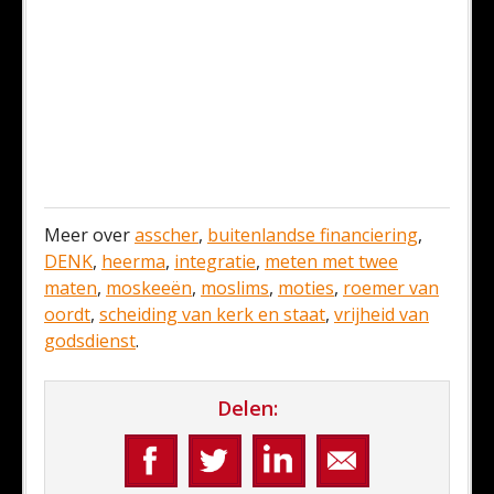
Meer over
asscher
,
buitenlandse financiering
,
DENK
,
heerma
,
integratie
,
meten met twee
maten
,
moskeeën
,
moslims
,
moties
,
roemer van
oordt
,
scheiding van kerk en staat
,
vrijheid van
godsdienst
.
Delen: