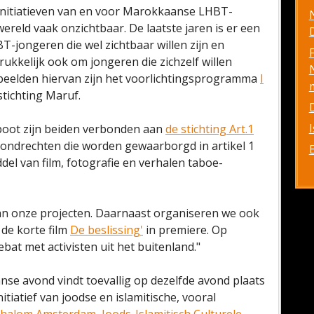
al initiatieven van en voor Marokkaanse LHBT-
ereld vaak onzichtbaar. De laatste jaren is er een
D
jongeren die wel zichtbaar willen zijn en
rukkelijk ook om jongeren die zichzelf willen
beelden hiervan zijn het voorlichtingsprogramma
I
stichting Maruf.
boot zijn beiden verbonden aan
de stichting Art.1
grondrechten die worden gewaarborgd in artikel 1
del van film, fotografie en verhalen taboe-
van onze projecten. Daarnaast organiseren we ook
 de korte film
De beslissing'
in premiere. Op
at met activisten uit het buitenland."
nse avond vindt toevallig op dezelfde avond plaats
tiatief van joodse en islamitische, vooral