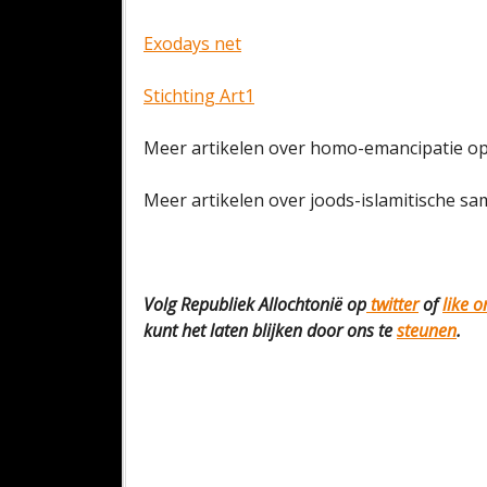
Exodays net
Stichting Art1
Meer artikelen over homo-emancipatie op 
Meer artikelen over joods-islamitische 
Volg Republiek Allochtonië op
twitter
of
like 
kunt het laten blijken door ons te
steunen
.