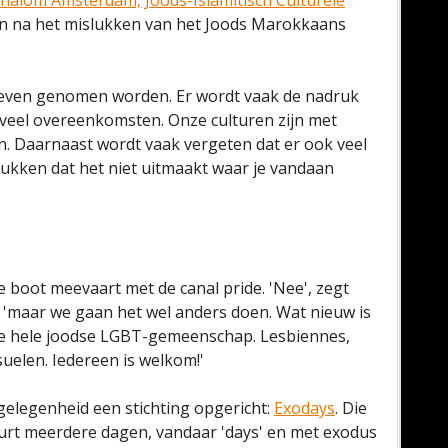
Shalom Amsterdam, Joods-Islamitisch Culturele
staan na het mislukken van het Joods Marokkaans
tiatieven genomen worden. Er wordt vaak de nadruk
k veel overeenkomsten. Onze culturen zijn met
. Daarnaast wordt vaak vergeten dat er ook veel
ukken dat het niet uitmaakt waar je vandaan
se boot meevaart met de canal pride. 'Nee', zegt
, 'maar we gaan het wel anders doen. Wat nieuw is
de hele joodse LGBT-gemeenschap. Lesbiennes,
elen. Iedereen is welkom!'
gelegenheid een stichting opgericht:
Exodays
. Die
urt meerdere dagen, vandaar 'days' en met exodus