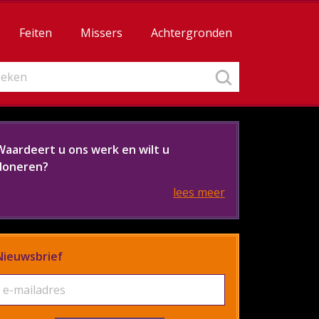
Feiten
Missers
Achtergronden
Waardeert u ons werk en wilt u
doneren?
lees meer
Nieuwsbrief