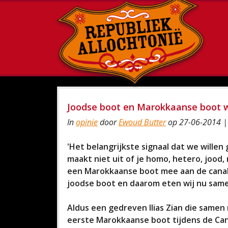
Joodse boot en Marokkaanse boot
In
opinie
door
Ewoud Butter
op 27-06-2014 |
'Het belangrijkste signaal dat we willen 
maakt niet uit of je homo, hetero, joo
een Marokkaanse boot mee aan de canal
joodse boot en daarom eten wij nu sam
Aldus een gedreven Ilias Zian die samen 
eerste Marokkaanse boot tijdens de Cana