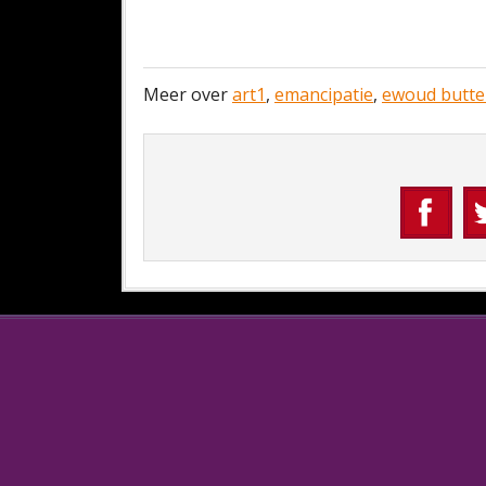
Meer over
art1
,
emancipatie
,
ewoud butte