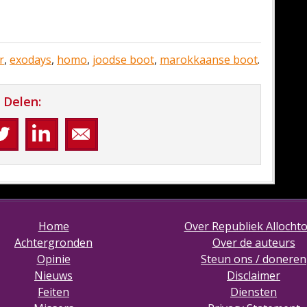
r
,
exodays
,
homo
,
joodse boot
,
marokkaanse boot
.
Delen:
Home
Over Republiek Allocht
Achtergronden
Over de auteurs
Opinie
Steun ons / doneren
Nieuws
Disclaimer
Feiten
Diensten