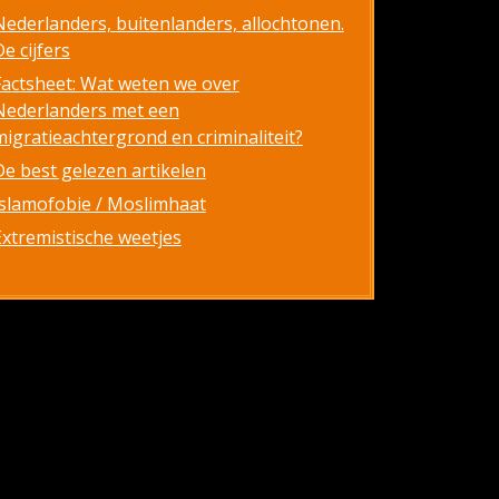
Nederlanders, buitenlanders, allochtonen.
e cijfers
Factsheet: Wat weten we over
Nederlanders met een
migratieachtergrond en criminaliteit?
De best gelezen artikelen
Islamofobie / Moslimhaat
Extremistische weetjes