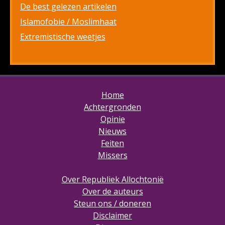
De best gelezen artikelen
Islamofobie / Moslimhaat
Extremistische weetjes
Home
Achtergronden
Opinie
Nieuws
Feiten
Missers
Over Republiek Allochtonië
Over de auteurs
Steun ons / doneren
Disclaimer