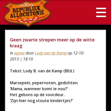
Geen zwarte strepen meer op de witte
kraag
In
opinie
door
Lody van de Kamp
op 12-10-
2013 | 18:10
Tekst: Lody B. van de Kamp (BEd.)
Marsepein, pepernoten, gedichten.
‘Mama, wanneer komt ie nou?’
Het gebons op de voordeur.
‘Zijn hier nog stoute kindertjes?’