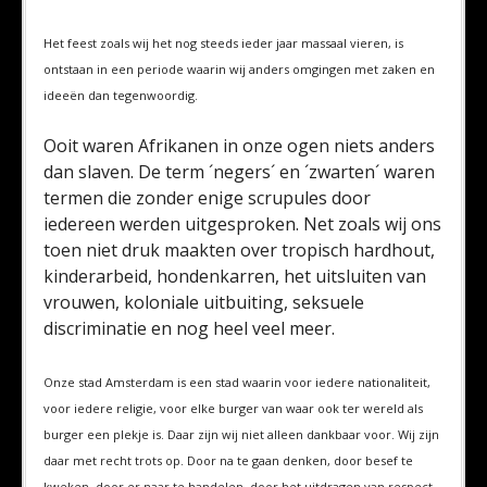
Het feest zoals wij het nog steeds ieder jaar massaal vieren, is
ontstaan in een periode waarin wij anders omgingen met zaken en
ideeën dan tegenwoordig.
Ooit waren Afrikanen in onze ogen niets anders
dan slaven. De term ´negers´ en ´zwarten´ waren
termen die zonder enige scrupules door
iedereen werden uitgesproken. Net zoals wij ons
toen niet druk maakten over tropisch hardhout,
kinderarbeid, hondenkarren, het uitsluiten van
vrouwen, koloniale uitbuiting, seksuele
discriminatie en nog heel veel meer.
Onze stad Amsterdam is een stad waarin voor iedere nationaliteit,
voor iedere religie, voor elke burger van waar ook ter wereld als
burger een plekje is. Daar zijn wij niet alleen dankbaar voor. Wij zijn
daar met recht trots op. Door na te gaan denken, door besef te
kweken, door er naar te handelen, door het uitdragen van respect,