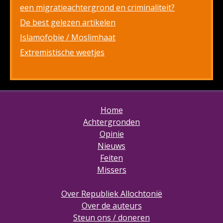
een migratieachtergrond en criminaliteit?
De best gelezen artikelen
Islamofobie / Moslimhaat
Extremistische weetjes
Home
Achtergronden
Opinie
Nieuws
Feiten
Missers
Over Republiek Allochtonië
Over de auteurs
Steun ons / doneren