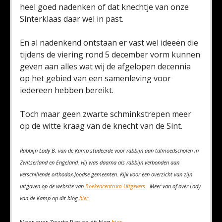
heel goed nadenken of dat knechtje van onze
Sinterklaas daar wel in past.
En al nadenkend ontstaan er vast wel ideeën die
tijdens de viering rond 5 december vorm kunnen
geven aan alles wat wij de afgelopen decennia
op het gebied van een samenleving voor
iedereen hebben bereikt.
Toch maar geen zwarte schminkstrepen meer
op de witte kraag van de knecht van de Sint.
Rabbijn Lody B. van de Kamp
studeerde voor rabbijn aan talmoedscholen in
Zwitserland en Engeland. Hij was daarna als rabbijn verbonden aan
verschillende orthodox-Joodse gemeenten.
Kijk voor een overzicht van zijn
uitgaven op de website van
Boekencentrum Uitgevers
. Meer van of over Lody
van de Kamp op dit blog
hier
Meer over Zwarte Piet op dit blog
hier