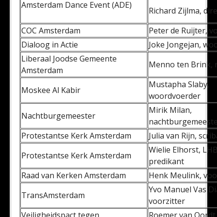
Amsterdam Dance Event (ADE)
Richard Zijlma, dir
COC Amsterdam
Peter de Ruijter, v
Dialoog in Actie
Joke Jongejan, wo
Liberaal Joodse Gemeente
Menno ten Brink, 
Amsterdam
Mustapha Slaby,
Moskee Al Kabir
woordvoerder
Mirik Milan,
Nachtburgemeester
nachtburgemeest
Protestantse Kerk Amsterdam
Julia van Rijn, scri
Wielie Elhorst, LH
Protestantse Kerk Amsterdam
predikant
Raad van Kerken Amsterdam
Henk Meulink, voor
Yvo Manuel Vas Di
TransAmsterdam
voorzitter
Veiligheidspact tegen
Roemer van Oordt