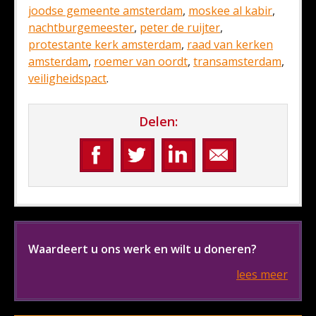
joodse gemeente amsterdam
,
moskee al kabir
,
nachtburgemeester
,
peter de ruijter
,
protestante kerk amsterdam
,
raad van kerken
amsterdam
,
roemer van oordt
,
transamsterdam
,
veiligheidspact
.
Delen:
Waardeert u ons werk en wilt u doneren?
lees meer