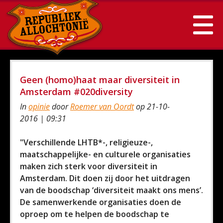
Geen (homo)haat maar diversiteit in
Amsterdam #020diversity
In
opinie
door
Roemer van Oordt
op 21-10-
2016 | 09:31
"Verschillende LHTB*-, religieuze-,
maatschappelijke- en culturele organisaties
maken zich sterk voor diversiteit in
Amsterdam. Dit doen zij door het uitdragen
van de boodschap ‘diversiteit maakt ons mens’.
De samenwerkende organisaties doen de
oproep om te helpen de boodschap te