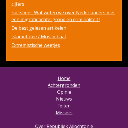
cijfers
Factsheet: Wat weten we over Nederlanders met
een migratieachtergrond en criminaliteit?
De best gelezen artikelen
Islamofobie / Moslimhaat
Extremistische weetjes
Home
Achtergronden
Opinie
Nieuws
Feiten
Missers
Over Republiek Allochtonië