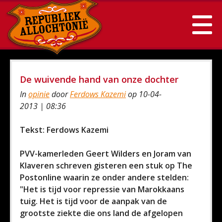
De wuivende hand van onze dochter
In
opinie
door
Ferdows Kazemi
op 10-04-
2013 | 08:36
Tekst: Ferdows Kazemi
PVV-kamerleden Geert Wilders en Joram van
Klaveren schreven gisteren een stuk op The
Postonline waarin ze onder andere stelden:
"Het is tijd voor repressie van Marokkaans
tuig. Het is tijd voor de aanpak van de
grootste ziekte die ons land de afgelopen