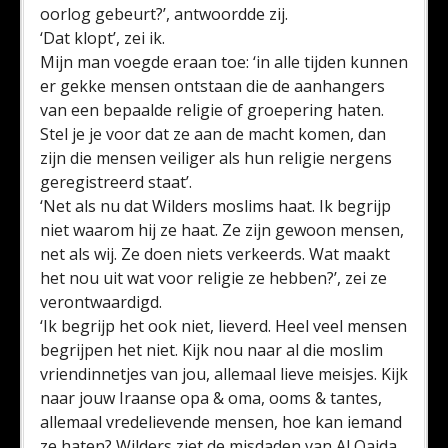
oorlog gebeurt?’, antwoordde zij.
‘Dat klopt’, zei ik.
Mijn man voegde eraan toe: ‘in alle tijden kunnen
er gekke mensen ontstaan die de aanhangers
van een bepaalde religie of groepering haten.
Stel je je voor dat ze aan de macht komen, dan
zijn die mensen veiliger als hun religie nergens
geregistreerd staat’.
‘Net als nu dat Wilders moslims haat. Ik begrijp
niet waarom hij ze haat. Ze zijn gewoon mensen,
net als wij. Ze doen niets verkeerds. Wat maakt
het nou uit wat voor religie ze hebben?’, zei ze
verontwaardigd.
‘Ik begrijp het ook niet, lieverd. Heel veel mensen
begrijpen het niet. Kijk nou naar al die moslim
vriendinnetjes van jou, allemaal lieve meisjes. Kijk
naar jouw Iraanse opa & oma, ooms & tantes,
allemaal vredelievende mensen, hoe kan iemand
ze haten? Wilders ziet de misdaden van Al Qaida,