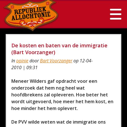
De kosten en baten van de immigratie
(Bart Voorzanger)
In
opinie
door
Bart Voorzanger
op 12-04-
2010 | 09:31
Meneer Wilders gaf opdracht voor een
onderzoek dat hem nog heel wat
hoofdbrekens zal opleveren. Hoe beter het
wordt uitgevoerd, hoe meer het hem kost, en
hoe minder het hem oplevert.
De PVV wilde weten wat de immigratie ons