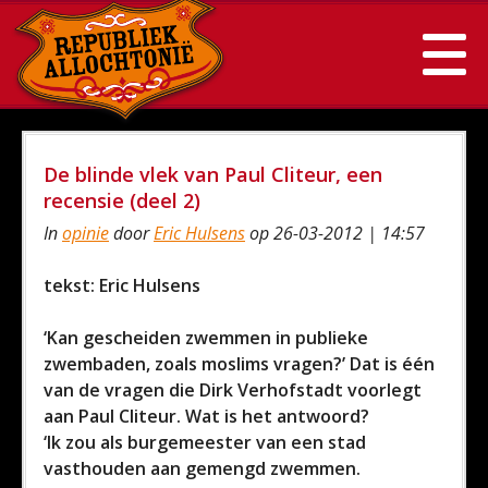
De blinde vlek van Paul Cliteur, een
recensie (deel 2)
In
opinie
door
Eric Hulsens
op 26-03-2012 | 14:57
tekst: Eric Hulsens
‘Kan gescheiden zwemmen in publieke
zwembaden, zoals moslims vragen?’ Dat is één
van de vragen die Dirk Verhofstadt voorlegt
aan Paul Cliteur. Wat is het antwoord?
‘Ik zou als burgemeester van een stad
vasthouden aan gemengd zwemmen.