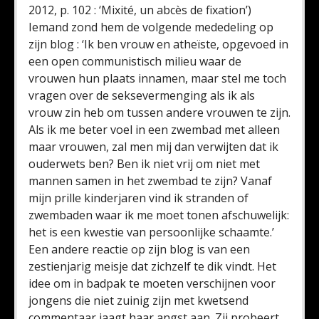
2012, p. 102 : ‘Mixité, un abcès de fixation’)
Iemand zond hem de volgende mededeling op
zijn blog : ‘Ik ben vrouw en atheïste, opgevoed in
een open communistisch milieu waar de
vrouwen hun plaats innamen, maar stel me toch
vragen over de seksevermenging als ik als
vrouw zin heb om tussen andere vrouwen te zijn.
Als ik me beter voel in een zwembad met alleen
maar vrouwen, zal men mij dan verwijten dat ik
ouderwets ben? Ben ik niet vrij om niet met
mannen samen in het zwembad te zijn? Vanaf
mijn prille kinderjaren vind ik stranden of
zwembaden waar ik me moet tonen afschuwelijk:
het is een kwestie van persoonlijke schaamte.’
Een andere reactie op zijn blog is van een
zestienjarig meisje dat zichzelf te dik vindt. Het
idee om in badpak te moeten verschijnen voor
jongens die niet zuinig zijn met kwetsend
commentaar jaagt haar angst aan. Zij probeert