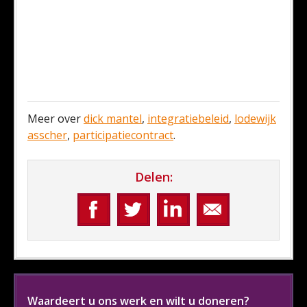
Meer over
dick mantel
,
integratiebeleid
,
lodewijk
asscher
,
participatiecontract
.
Delen:
Waardeert u ons werk en wilt u doneren?