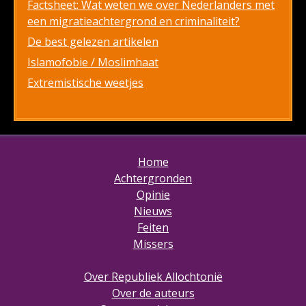
Factsheet: Wat weten we over Nederlanders met
een migratieachtergrond en criminaliteit?
De best gelezen artikelen
Islamofobie / Moslimhaat
Extremistische weetjes
Home
Achtergronden
Opinie
Nieuws
Feiten
Missers
Over Republiek Allochtonië
Over de auteurs