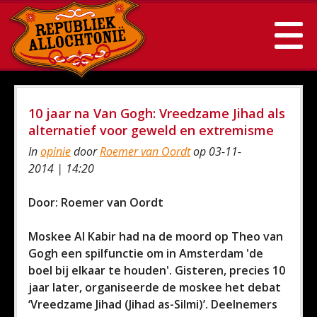
10 jaar na Van Gogh: Vreedzame Jihad als
alternatief voor geweld en extremisme
In
opinie
door
Roemer van Oordt
op 03-11-
2014 | 14:20
Door: Roemer van Oordt
Moskee Al Kabir had na de moord op Theo van
Gogh een spilfunctie om in Amsterdam 'de
boel bij elkaar te houden'. Gisteren, precies 10
jaar later, organiseerde de moskee het debat
‘Vreedzame Jihad (Jihad as-Silmi)’. Deelnemers