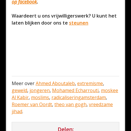
op facebook
.
Waardeert u ons vrijwilligerswerk? U kunt het
laten blijken door ons te
steunen
Meer over
Ahmed Aboutaleb
,
extremisme
,
geweld
,
jongeren
,
Mohamed Echarrouti
,
moskee
Al Kabir
,
moslims
,
radicaliseringamsterdam
,
Roemer van Oordt
,
theo van gogh
,
vreedzame
jihad
.
Delen: