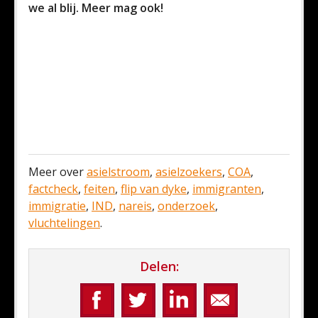
we al blij. Meer mag ook!
Meer over
asielstroom
,
asielzoekers
,
COA
,
factcheck
,
feiten
,
flip van dyke
,
immigranten
,
immigratie
,
IND
,
nareis
,
onderzoek
,
vluchtelingen
.
Delen: