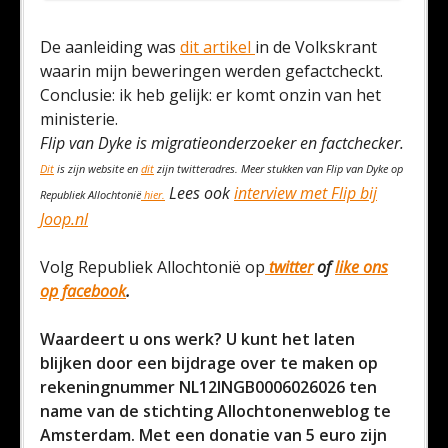
De aanleiding was
dit artikel
in de Volkskrant
waarin mijn beweringen werden gefactcheckt.
Conclusie: ik heb gelijk: er komt onzin van het
ministerie.
Flip van Dyke is migratieonderzoeker en factchecker.
Dit
is zijn website en
dit
zijn twitteradres. Meer stukken van Flip van Dyke op
Lees ook
interview met Flip bij
Republiek Allochtonië
hier.
Joop.nl
Volg Republiek Allochtonië op
twitter
of
like ons
op facebook
.
Waardeert u ons werk? U kunt het laten
blijken door een bijdrage over te maken op
rekeningnummer NL12INGB0006026026 ten
name van de stichting Allochtonenweblog te
Amsterdam. Met een donatie van 5 euro zijn