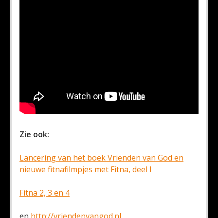
Zie ook:
Lancering van het boek Vrienden van God en
nieuwe fitnafilmpjes met Fitna, deel I
Fitna 2, 3 en 4
en
http://vriendenvangod.nl