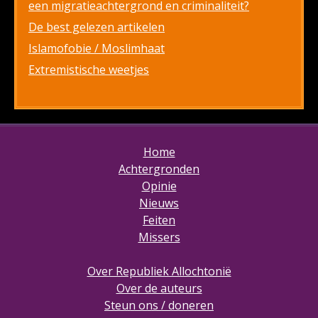
een migratieachtergrond en criminaliteit?
De best gelezen artikelen
Islamofobie / Moslimhaat
Extremistische weetjes
Home
Achtergronden
Opinie
Nieuws
Feiten
Missers
Over Republiek Allochtonië
Over de auteurs
Steun ons / doneren