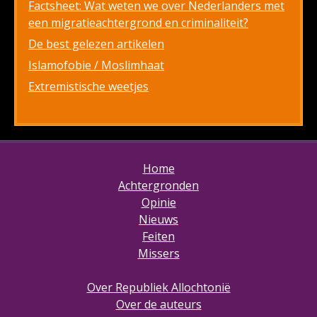
Factsheet: Wat weten we over Nederlanders met
een migratieachtergrond en criminaliteit?
De best gelezen artikelen
Islamofobie / Moslimhaat
Extremistische weetjes
Home
Achtergronden
Opinie
Nieuws
Feiten
Missers
Over Republiek Allochtonië
Over de auteurs