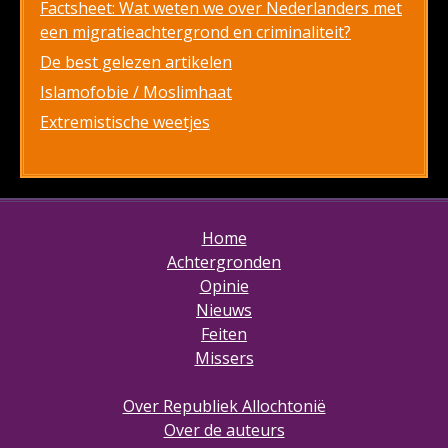
Factsheet: Wat weten we over Nederlanders met
een migratieachtergrond en criminaliteit?
De best gelezen artikelen
Islamofobie / Moslimhaat
Extremistische weetjes
Home
Achtergronden
Opinie
Nieuws
Feiten
Missers
Over Republiek Allochtonië
Over de auteurs