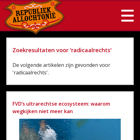
Zoekresultaten voor 'radicaalrechts'
De volgende artikelen zijn gevonden voor
'radicaalrechts'.
FVD’s ultrarechtse ecosysteem: waarom
wegkijken niet meer kan