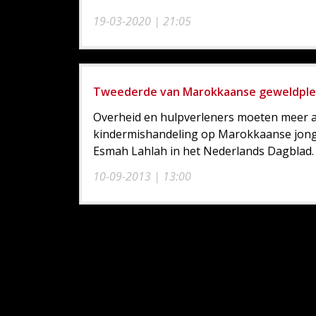
19-03-2020 | 21:05
Tweederde van Marokkaanse geweldpleg
Overheid en hulpverleners moeten meer a
kindermishandeling op Marokkaanse jong
Esmah Lahlah in het Nederlands Dagblad.
10-09-2013 | 13:00