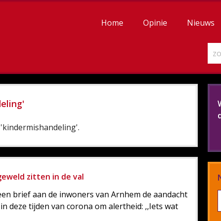
Home
Opinie
Nieuws
eling'
'kindermishandeling'.
eweld zitten in de val
en brief aan de inwoners van Arnhem de aandacht
in deze tijden van corona om alertheid: ,,Iets wat