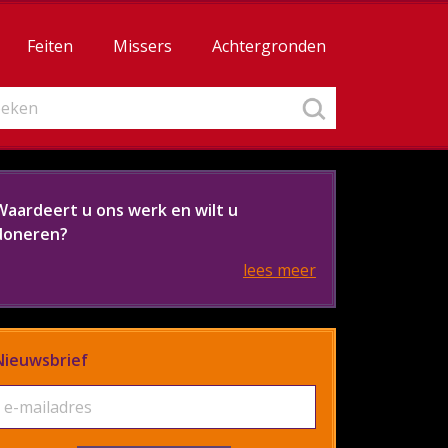
Feiten
Missers
Achtergronden
Waardeert u ons werk en wilt u
doneren?
lees meer
Nieuwsbrief