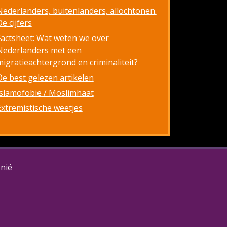
Nederlanders, buitenlanders, allochtonen.
e cijfers
Factsheet: Wat weten we over
Nederlanders met een
migratieachtergrond en criminaliteit?
De best gelezen artikelen
Islamofobie / Moslimhaat
Extremistische weetjes
onië