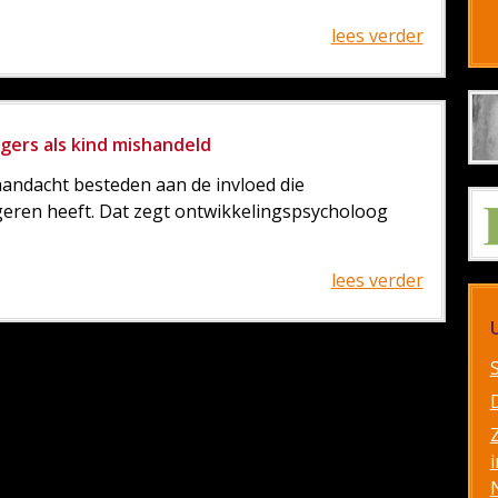
lees verder
ers als kind mishandeld
andacht besteden aan de invloed die
eren heeft. Dat zegt ontwikkelingspsycholoog
lees verder
i