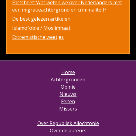
Factsheet: Wat weten we over Nederlanders met
een migratieachtergrond en criminaliteit?
De best gelezen artikelen
Islamofobie / Moslimhaat
Extremistische weetjes
Home
Achtergronden
Opinie
Nieuws
Feiten
Missers
Over Republiek Allochtonië
Over de auteurs