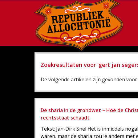
Zoekresultaten voor 'gert jan seger
De volgende artikelen zijn gevonden voor '
De sharia in de grondwet – Hoe de Chris
rechtsstaat schaadt
Tekst: Jan-Dirk Snel Het is inmiddels nog
waren, maar de sharia zou je anders met 