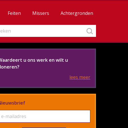
Feiten
Missers
Achtergronden
Waardeert u ons werk en wilt u
doneren?
lees meer
Nieuwsbrief