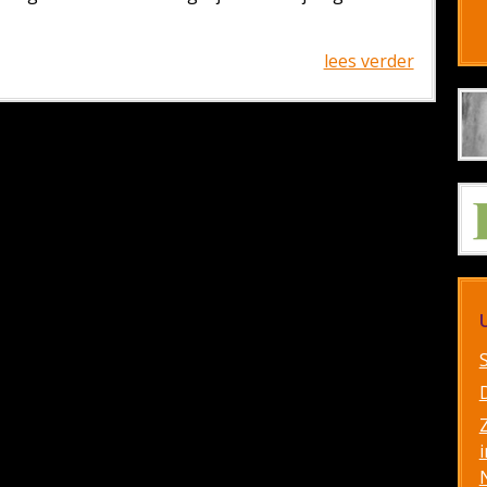
lees verder
i