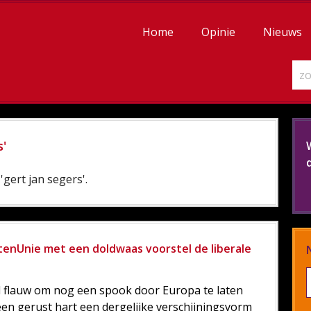
Home
Opinie
Nieuws
s'
gert jan segers'.
tenUnie met een doldwaas voorstel de liberale
al flauw om nog een spook door Europa te laten
een gerust hart een dergelijke verschijningsvorm