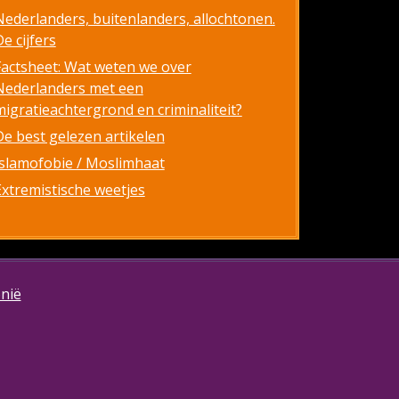
Nederlanders, buitenlanders, allochtonen.
e cijfers
Factsheet: Wat weten we over
Nederlanders met een
migratieachtergrond en criminaliteit?
De best gelezen artikelen
Islamofobie / Moslimhaat
Extremistische weetjes
onië