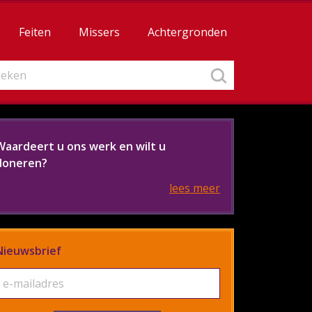
Feiten
Missers
Achtergronden
Waardeert u ons werk en wilt u
doneren?
lees meer
Nieuwsbrief