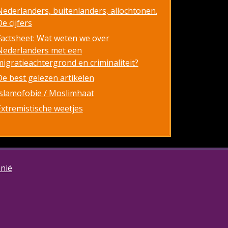
Nederlanders, buitenlanders, allochtonen.
e cijfers
Factsheet: Wat weten we over
Nederlanders met een
migratieachtergrond en criminaliteit?
De best gelezen artikelen
Islamofobie / Moslimhaat
Extremistische weetjes
onië