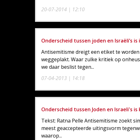
20-07-2014 | 12:10
Onderscheid tussen joden en Israëli’s i
Antisemitisme dreigt een etiket te worde
weggeplakt. Waar zulke kritiek op onheus
we daar beslist tegen...
07-04-2013 | 14:18
Onderscheid tussen Joden en Israeli's is
Tekst: Ratna Pelle Antisemitisme zoekt s
meest geaccepteerde uitingsvorm tegenwoo
waarop...