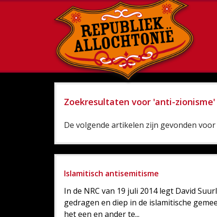
Zoekresultaten voor 'anti-zionisme'
De volgende artikelen zijn gevonden voor 
Islamitisch antisemitisme
In de NRC van 19 juli 2014 legt David Suur
gedragen en diep in de islamitische geme
het een en ander te...