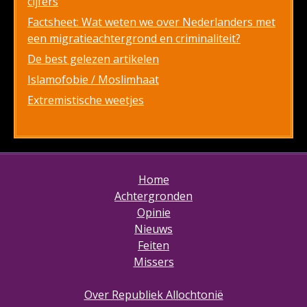
cijfers
Factsheet: Wat weten we over Nederlanders met
een migratieachtergrond en criminaliteit?
De best gelezen artikelen
Islamofobie / Moslimhaat
Extremistische weetjes
Home
Achtergronden
Opinie
Nieuws
Feiten
Missers
Over Republiek Allochtonië