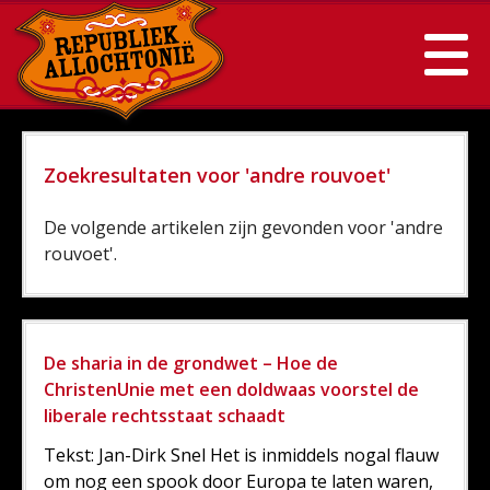
Zoekresultaten voor 'andre rouvoet'
De volgende artikelen zijn gevonden voor 'andre
rouvoet'.
De sharia in de grondwet – Hoe de
ChristenUnie met een doldwaas voorstel de
liberale rechtsstaat schaadt
Tekst: Jan-Dirk Snel Het is inmiddels nogal flauw
om nog een spook door Europa te laten waren,