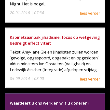
Night. Het is nogal...
20-01-2016 | 07:34
lees verder
Kabinetsaanpak jihadisme: focus op wetgeving
bedreigt effectiviteit
Tekst: Amy-Jane Gielen Jihadisten zullen worden
‘gevolgd, opgespoord, opgepakt en opgesloten’,
aldus ministers Ivo Opstelten (Veiligheid) en
Lodewijk Asscher (Integratie) afgelopen vrijdag...
05-09-2014 | 08:00
lees verder
Waardeert u ons werk en wilt u doneren?