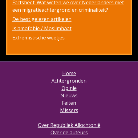
Factsheet: Wat weten we over Nederlanders met
een migratieachtergrond en criminaliteit?
De best gelezen artikelen
Islamofobie / Moslimhaat
Extremistische weetjes
Home
Achtergronden
Opinie
Nieuws
Feiten
Missers
Over Republiek Allochtonië
Over de auteurs