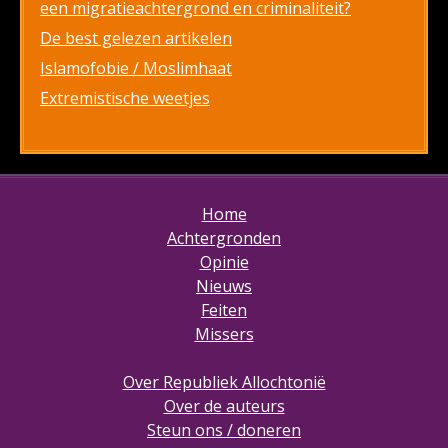
een migratieachtergrond en criminaliteit?
De best gelezen artikelen
Islamofobie / Moslimhaat
Extremistische weetjes
Home
Achtergronden
Opinie
Nieuws
Feiten
Missers
Over Republiek Allochtonië
Over de auteurs
Steun ons / doneren